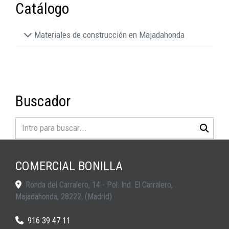
Catálogo
Materiales de construcción en Majadahonda
Buscador
COMERCIAL BONILLA
Ronda del Carralero, 14 - Pol. Ind. El Carralero,
Majadahonda
,
28222
,
(Madrid)
916 39 47 11