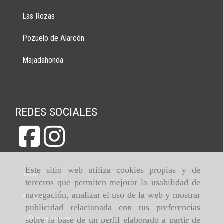
Las Rozas
Pozuelo de Alarcón
Majadahonda
REDES SOCIALES
Este sitio web utiliza cookies propias y de
Inicio
terceros que permiten mejorar la usabilidad de
navegación, analizar el uso de la web y mostrar
Aviso legal
publicidad relacionada con tus preferencias
Política de cookies
sobre la base de un perfil elaborado a partir de