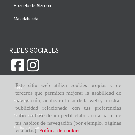
Pozuelo de Alarcón
Majadahonda
REDES SOCIALES
Este sitio web utiliza cookies propias y de
Inicio
terceros que permiten mejorar la usabilidad de
navegación, analizar el uso de la web y mostrar
Aviso legal
publicidad relacionada con tus preferencias
Política de cookies
sobre la base de un perfil elaborado a partir de
tus hábitos de navegación (por ejemplo, páginas
Política de privacidad
visitadas).
Política de cookies
.