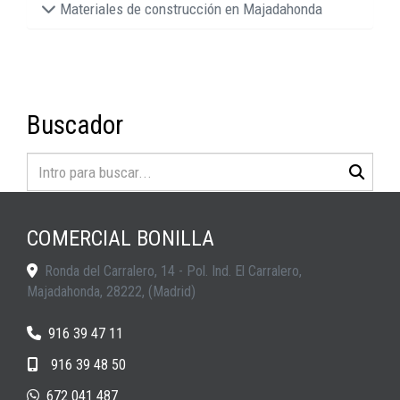
Materiales de construcción en Majadahonda
Buscador
COMERCIAL BONILLA
Ronda del Carralero, 14 - Pol. Ind. El Carralero,
Majadahonda
,
28222
,
(Madrid)
916 39 47 11
916 39 48 50
672 041 487