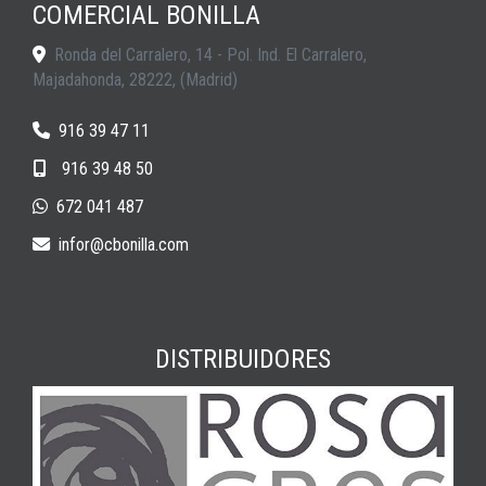
COMERCIAL BONILLA
Ronda del Carralero, 14 - Pol. Ind. El Carralero,
Majadahonda
,
28222
,
(Madrid)
916 39 47 11
916 39 48 50
672 041 487
infor
cbonilla.com
DISTRIBUIDORES