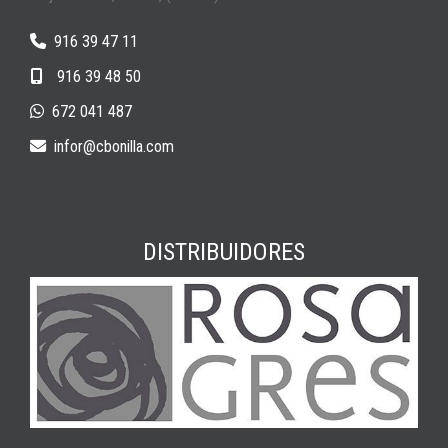
916 39 47 11
916 39 48 50
672 041 487
infor
cbonilla.com
DISTRIBUIDORES