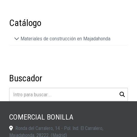
Catálogo
Materiales de construcción en Majadahonda
Buscador
COMERCIAL BONILLA
Ronda del Carralero, 14 - Pol. Ind. El Carralero,
Majadahonda
,
28222
,
(Madrid)