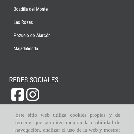
Boadilla del Monte
Las Rozas
Pozuelo de Alarcón
Majadahonda
REDES SOCIALES
Este sitio web utiliza cookies propias y de
Inicio
terceros que permiten mejorar la usabilidad de
navegación, analizar el uso de la web y mostrar
Aviso legal