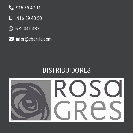
916 39 47 11
916 39 48 50
672 041 487
infor
cbonilla.com
DISTRIBUIDORES