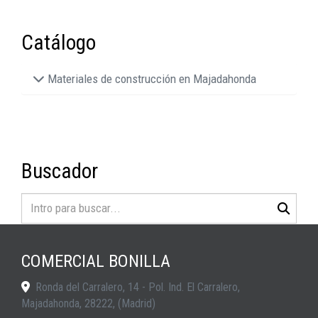
Catálogo
Materiales de construcción en Majadahonda
Buscador
COMERCIAL BONILLA
Ronda del Carralero, 14 - Pol. Ind. El Carralero,
Majadahonda
,
28222
,
(Madrid)