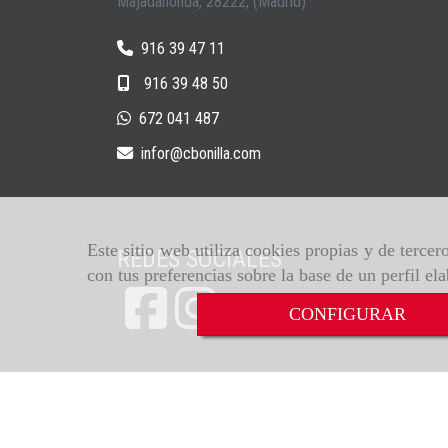
Majadahonda
,
28222
,
(Madrid)
916 39 47 11
916 39 48 50
672 041 487
infor
cbonilla.com
Este sitio web utiliza cookies propias y de terce
REDES SOCIALES
con tus preferencias sobre la base de un perfil el
CONFIGURAR
Inicio
Aviso legal
Política 