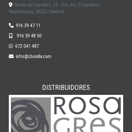
Ronda del Carralero, 14 - Pol. Ind. El Carralero,
Majadahonda
,
28222
,
(Madrid)
916 39 47 11
916 39 48 50
672 041 487
infor
cbonilla.com
DISTRIBUIDORES