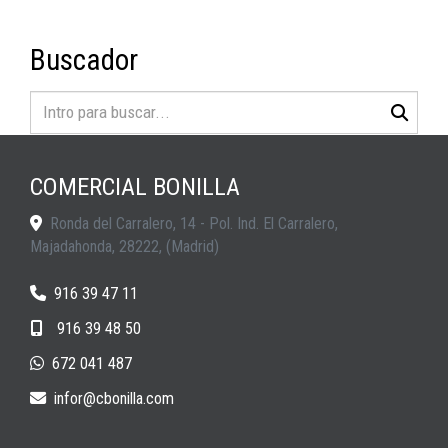
Buscador
COMERCIAL BONILLA
Ronda del Carralero, 14 - Pol. Ind. El Carralero,
Majadahonda
,
28222
,
(Madrid)
916 39 47 11
916 39 48 50
672 041 487
infor
cbonilla.com