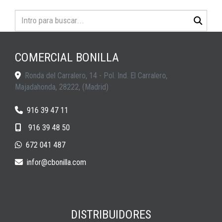
COMERCIAL BONILLA
Ronda del Carralero, 14 - Pol. Ind. El Carralero,
Majadahonda
,
28222
,
(Madrid)
916 39 47 11
916 39 48 50
672 041 487
infor
cbonilla.com
DISTRIBUIDORES