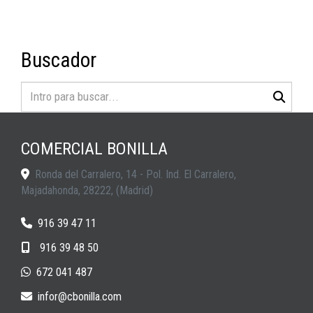
Buscador
COMERCIAL BONILLA
Ronda del Carralero, 14 - Pol. Ind. El Carralero,
Majadahonda
,
28222
,
(Madrid)
916 39 47 11
916 39 48 50
672 041 487
infor
cbonilla.com