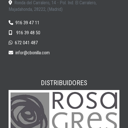
Ronda del Carralero, 14 - Pol. Ind. El Carralero,
Majadahonda
,
28222
,
(Madrid)
916 39 47 11
916 39 48 50
672 041 487
infor
cbonilla.com
DISTRIBUIDORES