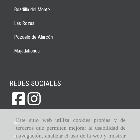
Boadilla del Monte
Las Rozas
Pozuelo de Alarcón
Majadahonda
REDES SOCIALES
Este sitio web utiliza cookies propias y de
Inicio
terceros que permiten mejorar la usabilidad de
navegación, analizar el uso de la web y mostrar
Aviso legal