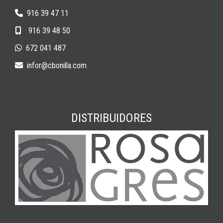
916 39 47 11
916 39 48 50
672 041 487
infor
cbonilla.com
DISTRIBUIDORES