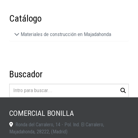
Catálogo
Materiales de construcción en Majadahonda
Buscador
COMERCIAL BONILLA
Ronda del Carralero, 14 - Pol. Ind. El Carralero,
Majadahonda
,
28222
,
(Madrid)