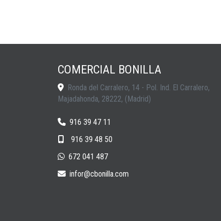
COMERCIAL BONILLA
Ronda del Carralero, 14 - Pol. Ind. El Carralero,
Majadahonda
,
28222
,
(Madrid)
916 39 47 11
916 39 48 50
672 041 487
infor
cbonilla.com