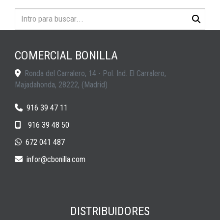
COMERCIAL BONILLA
Ronda del Carralero, 14 - Pol. Ind. El Carralero,
Majadahonda
,
28222
,
(Madrid)
916 39 47 11
916 39 48 50
672 041 487
infor
cbonilla.com
DISTRIBUIDORES