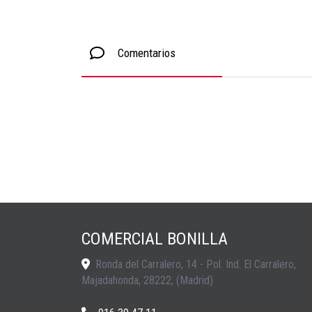
Comentarios
COMERCIAL BONILLA
Ronda del Carralero, 14 - Pol. Ind. El Carralero,
Majadahonda
,
28222
,
(Madrid)