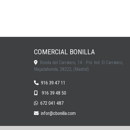
COMERCIAL BONILLA
Ronda del Carralero, 14 - Pol. Ind. El Carralero,
Majadahonda
,
28222
,
(Madrid)
916 39 47 11
916 39 48 50
672 041 487
infor
cbonilla.com