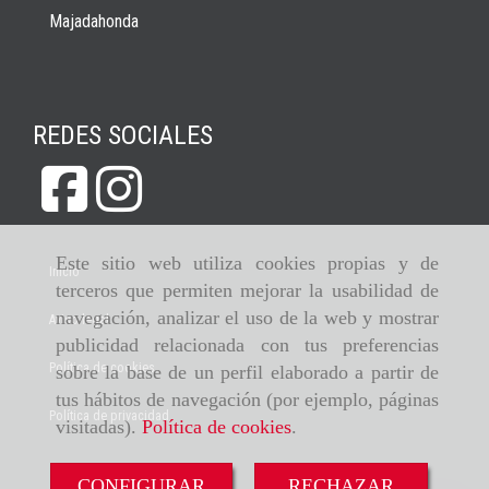
Majadahonda
REDES SOCIALES
Este sitio web utiliza cookies propias y de
Inicio
terceros que permiten mejorar la usabilidad de
navegación, analizar el uso de la web y mostrar
Aviso legal
publicidad relacionada con tus preferencias
Política de cookies
sobre la base de un perfil elaborado a partir de
tus hábitos de navegación (por ejemplo, páginas
Política de privacidad
visitadas).
Política de cookies
.
CONFIGURAR
RECHAZAR