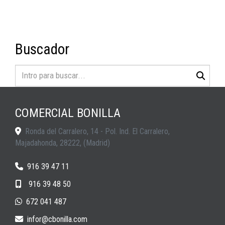
Buscador
COMERCIAL BONILLA
Ronda del Carralero, 14 - Pol. Ind. El Carralero,
Majadahonda
,
28222
,
(Madrid)
916 39 47 11
916 39 48 50
672 041 487
infor
cbonilla.com