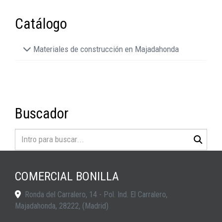
Catálogo
Materiales de construcción en Majadahonda
Buscador
COMERCIAL BONILLA
Ronda del Carralero, 14 - Pol. Ind. El Carralero,
Majadahonda
,
28222
,
(Madrid)