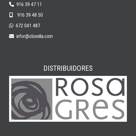
916 39 47 11
916 39 48 50
672 041 487
infor
cbonilla.com
DISTRIBUIDORES