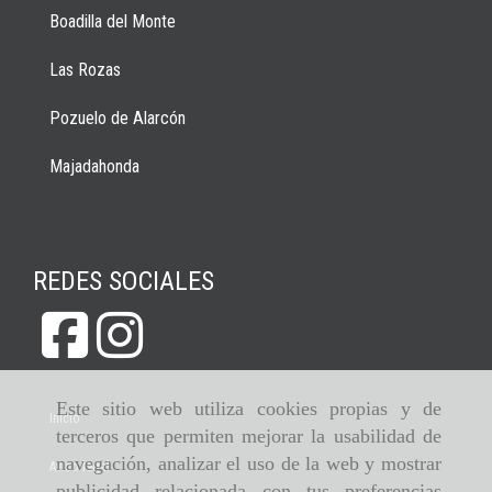
Boadilla del Monte
Las Rozas
Pozuelo de Alarcón
Majadahonda
REDES SOCIALES
Este sitio web utiliza cookies propias y de
Inicio
terceros que permiten mejorar la usabilidad de
navegación, analizar el uso de la web y mostrar
Aviso legal
publicidad relacionada con tus preferencias