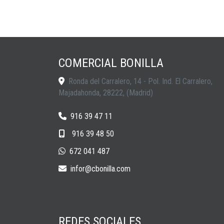
COMERCIAL BONILLA
Ronda del Carralero, 14 - Pol. Ind. El Carralero,
Majadahonda
,
28222
,
(Madrid)
916 39 47 11
916 39 48 50
672 041 487
infor
cbonilla.com
REDES SOCIALES