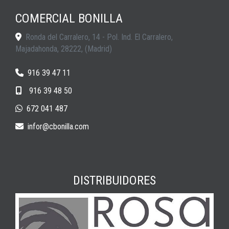
COMERCIAL BONILLA
Ronda del Carralero, 14 - Pol. Ind. El Carralero,
Majadahonda
,
28222
,
(Madrid)
916 39 47 11
916 39 48 50
672 041 487
infor
cbonilla.com
DISTRIBUIDORES