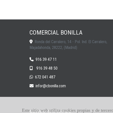
COMERCIAL BONILLA
Ronda del Carralero, 14 - Pol. Ind. El Carralero,
Majadahonda
,
28222
,
(Madrid)
916 39 47 11
916 39 48 50
672 041 487
infor
cbonilla.com
Este sitio web utiliza cookies propias y de terce
REDES SOCIALES