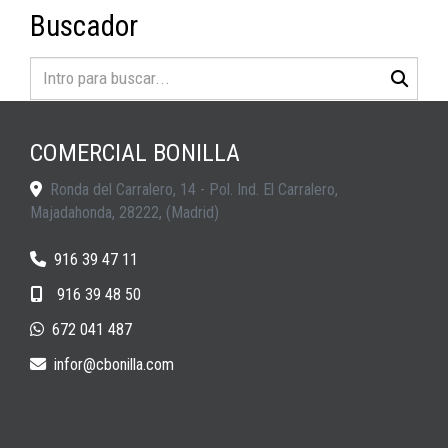
Buscador
COMERCIAL BONILLA
Ronda del Carralero, 14 - Pol. Ind. El Carralero,
Majadahonda
,
28222
,
(Madrid)
916 39 47 11
916 39 48 50
672 041 487
infor
cbonilla.com