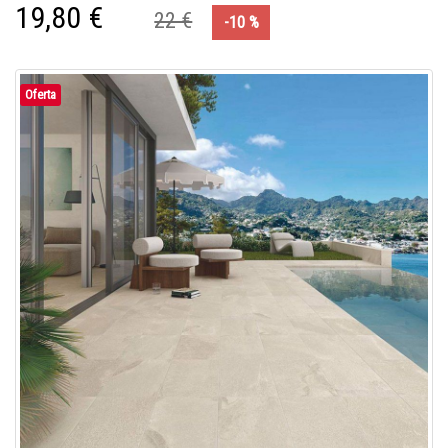
19,80 €
22 €
-10 %
Oferta