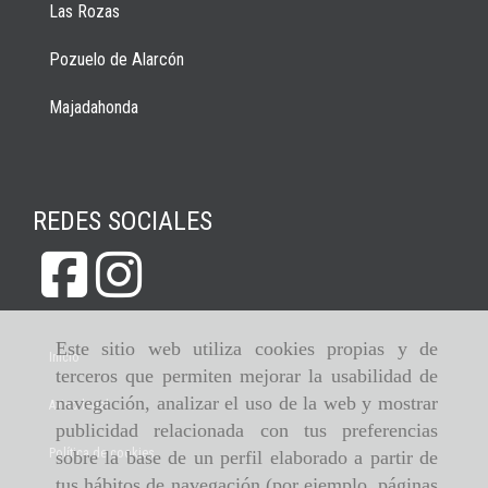
Las Rozas
Pozuelo de Alarcón
Majadahonda
REDES SOCIALES
Este sitio web utiliza cookies propias y de
Inicio
terceros que permiten mejorar la usabilidad de
navegación, analizar el uso de la web y mostrar
Aviso legal
publicidad relacionada con tus preferencias
Política de cookies
sobre la base de un perfil elaborado a partir de
tus hábitos de navegación (por ejemplo, páginas