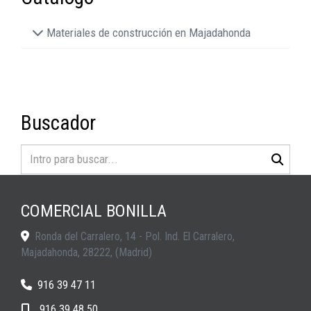
Materiales de construcción en Majadahonda
Buscador
COMERCIAL BONILLA
Ronda del Carralero, 14 - Pol. Ind. El Carralero,
Majadahonda
,
28222
,
(Madrid)
916 39 47 11
916 39 48 50