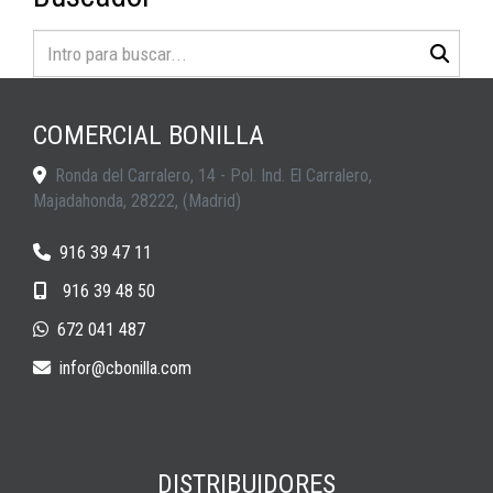
COMERCIAL BONILLA
Ronda del Carralero, 14 - Pol. Ind. El Carralero,
Majadahonda
,
28222
,
(Madrid)
916 39 47 11
916 39 48 50
672 041 487
infor
cbonilla.com
DISTRIBUIDORES