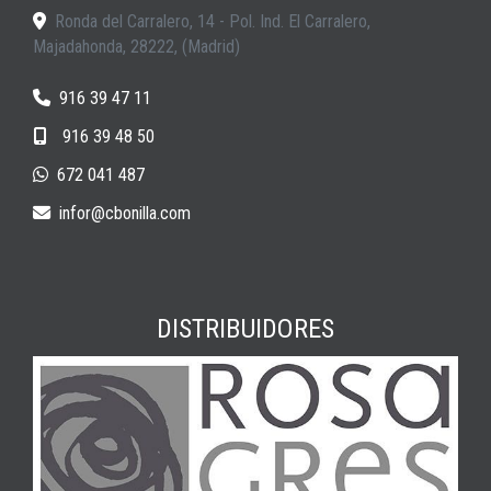
Ronda del Carralero, 14 - Pol. Ind. El Carralero,
Majadahonda
,
28222
,
(Madrid)
916 39 47 11
916 39 48 50
672 041 487
infor
cbonilla.com
DISTRIBUIDORES