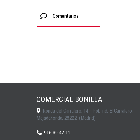
Comentarios
COMERCIAL BONILLA
Ronda del Carralero, 14 - Pol. Ind. El Carralero,
Majadahonda
,
28222
,
(Madrid)
916 39 47 11