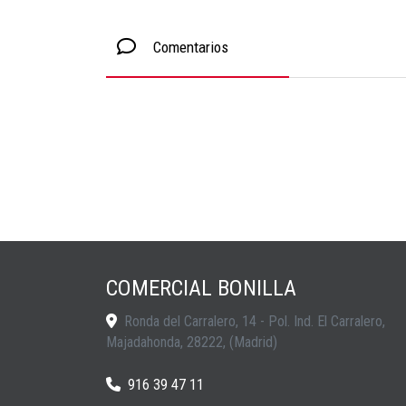
Comentarios
COMERCIAL BONILLA
Ronda del Carralero, 14 - Pol. Ind. El Carralero,
Majadahonda
,
28222
,
(Madrid)
916 39 47 11