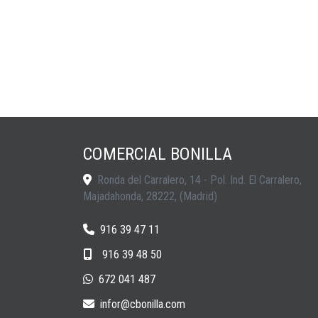
COMERCIAL BONILLA
Ronda del Carralero, 14 - Pol. Ind. El Carralero,
Majadahonda
,
28222
,
(Madrid)
916 39 47 11
916 39 48 50
672 041 487
infor
cbonilla.com