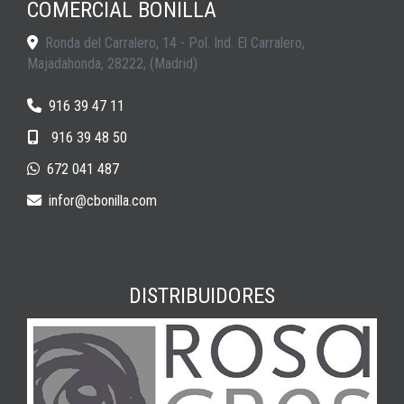
COMERCIAL BONILLA
Ronda del Carralero, 14 - Pol. Ind. El Carralero,
Majadahonda
,
28222
,
(Madrid)
916 39 47 11
916 39 48 50
672 041 487
infor
cbonilla.com
DISTRIBUIDORES