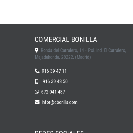
COMERCIAL BONILLA
Ronda del Carralero, 14 - Pol. Ind. El Carralero,
Majadahonda
,
28222
,
(Madrid)
916 39 47 11
916 39 48 50
672 041 487
infor
cbonilla.com