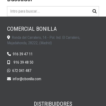
COMERCIAL BONILLA
Ronda del Carralero, 14 - Pol. Ind. El Carralero,
Majadahonda
,
28222
,
(Madrid)
916 39 47 11
916 39 48 50
672 041 487
infor
cbonilla.com
DISTRIBUIDORES