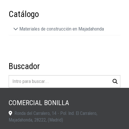
Catálogo
Materiales de construcción en Majadahonda
Buscador
COMERCIAL BONILLA
Ronda del Carralero, 14 - Pol. Ind. El Carralero,
Majadahonda
,
28222
,
(Madrid)