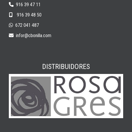
916 39 47 11
916 39 48 50
672 041 487
infor
cbonilla.com
DISTRIBUIDORES