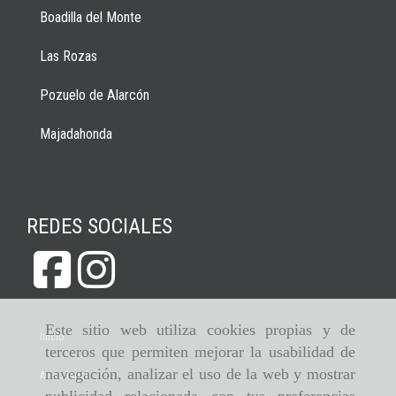
Boadilla del Monte
Las Rozas
Pozuelo de Alarcón
Majadahonda
REDES SOCIALES
Este sitio web utiliza cookies propias y de
Inicio
terceros que permiten mejorar la usabilidad de
navegación, analizar el uso de la web y mostrar
Aviso legal