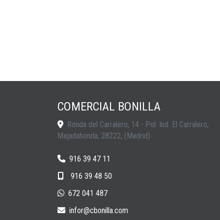
COMERCIAL BONILLA
Ronda del Carralero, 14 - Pol. Ind. El Carralero,
Majadahonda
,
28222
,
(Madrid)
916 39 47 11
916 39 48 50
672 041 487
infor
cbonilla.com