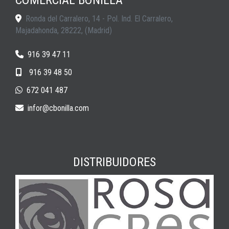
Ronda del Carralero, 14 - Pol. Ind. El Carralero,
Majadahonda
,
28222
,
(Madrid)
916 39 47 11
916 39 48 50
672 041 487
infor
cbonilla.com
DISTRIBUIDORES