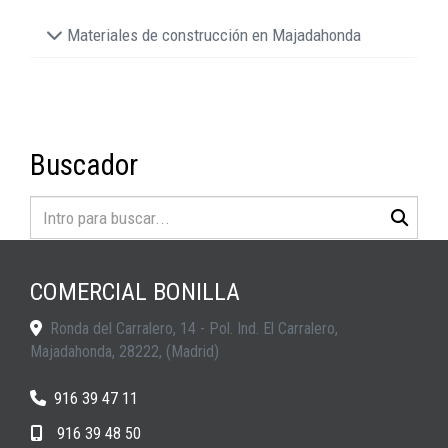
Materiales de construcción en Majadahonda
Buscador
COMERCIAL BONILLA
Ronda del Carralero, 14 - Pol. Ind. El Carralero,
Majadahonda
,
28222
,
(Madrid)
916 39 47 11
916 39 48 50