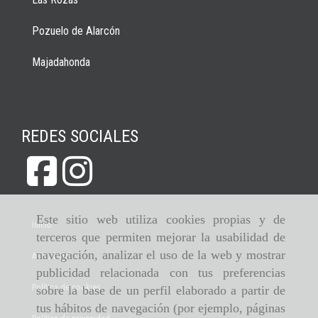
Pozuelo de Alarcón
Majadahonda
REDES SOCIALES
Este sitio web utiliza cookies propias y de
Inicio
terceros que permiten mejorar la usabilidad de
navegación, analizar el uso de la web y mostrar
Aviso legal
publicidad relacionada con tus preferencias
Política de cookies
sobre la base de un perfil elaborado a partir de
tus hábitos de navegación (por ejemplo, páginas