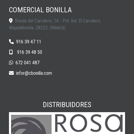
COMERCIAL BONILLA
Ronda del Carralero, 14 - Pol. Ind. El Carralero,
Majadahonda
,
28222
,
(Madrid)
916 39 47 11
916 39 48 50
672 041 487
infor
cbonilla.com
DISTRIBUIDORES