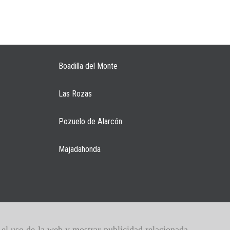
Boadilla del Monte
Las Rozas
Pozuelo de Alarcón
Majadahonda
r el uso de la web y mostrar publicidad relacionada