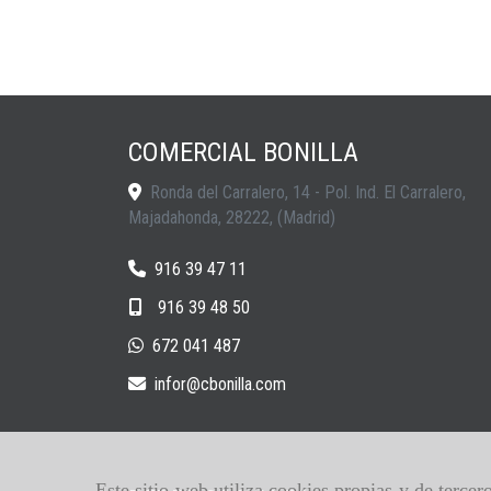
COMERCIAL BONILLA
Ronda del Carralero, 14 - Pol. Ind. El Carralero,
Majadahonda
,
28222
,
(Madrid)
916 39 47 11
916 39 48 50
672 041 487
infor
cbonilla.com
Este sitio web utiliza cookies propias y de terce