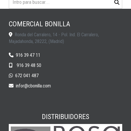
COMERCIAL BONILLA
Ronda del Carralero, 14 - Pol. Ind. El Carralero,
Majadahonda
,
28222
,
(Madrid)
916 39 47 11
916 39 48 50
672 041 487
infor
cbonilla.com
DISTRIBUIDORES