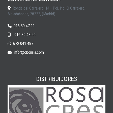
Ronda del Carralero, 14 - Pol. Ind. El Carralero,
Majadahonda
,
28222
,
(Madrid)
916 39 47 11
916 39 48 50
672 041 487
infor
cbonilla.com
DISTRIBUIDORES